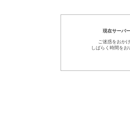
現在サーバ
ご迷惑をおか
しばらく時間をお