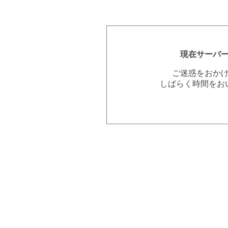
現在サーバ
ご迷惑をおか
しばらく時間をお