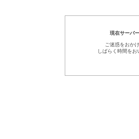
現在サーバ
ご迷惑をおか
しばらく時間をお