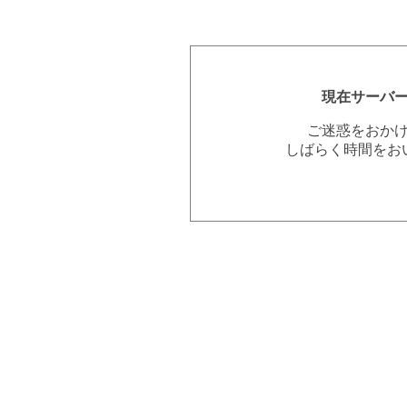
現在サーバ
ご迷惑をおか
しばらく時間をお