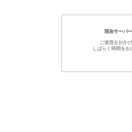
現在サーバ
ご迷惑をおか
しばらく時間をお