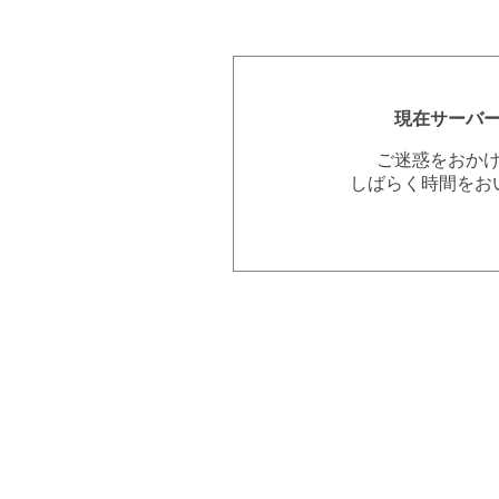
現在サーバ
ご迷惑をおか
しばらく時間をお