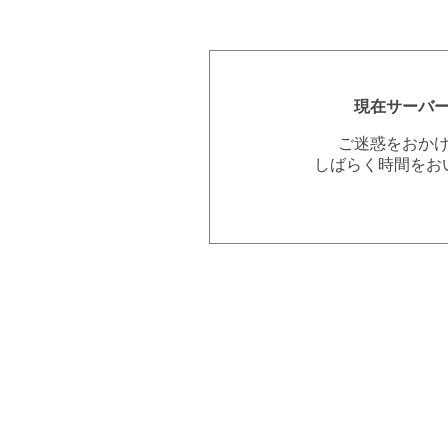
現在サーバ
ご迷惑をおか
しばらく時間をお