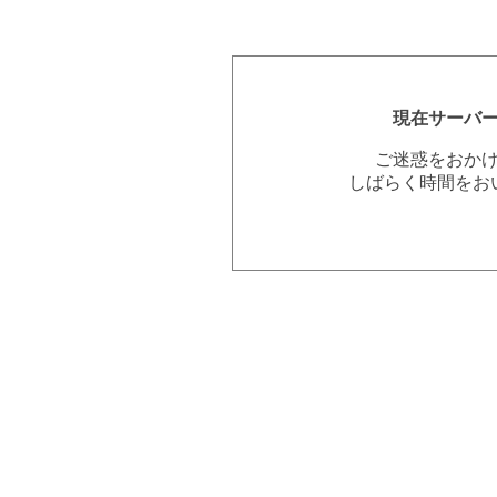
現在サーバ
ご迷惑をおか
しばらく時間をお