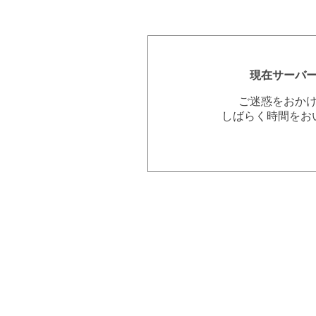
現在サーバ
ご迷惑をおか
しばらく時間をお