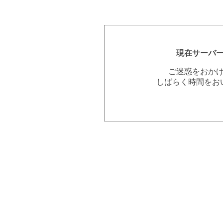
現在サーバ
ご迷惑をおか
しばらく時間をお