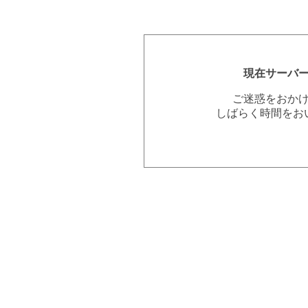
現在サーバ
ご迷惑をおか
しばらく時間をお