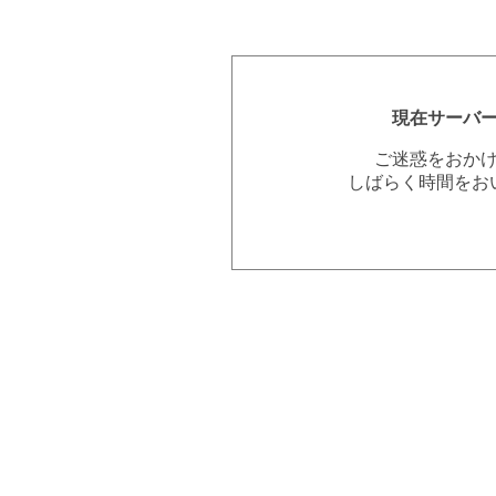
現在サーバ
ご迷惑をおか
しばらく時間をお