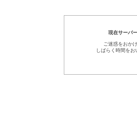
現在サーバ
ご迷惑をおか
しばらく時間をお