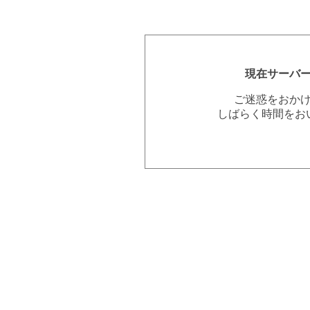
現在サーバ
ご迷惑をおか
しばらく時間をお