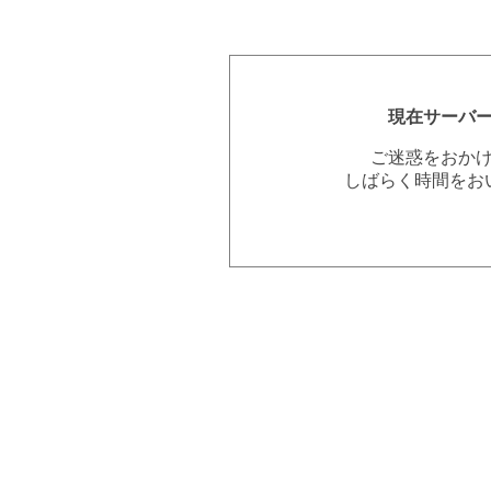
現在サーバ
ご迷惑をおか
しばらく時間をお