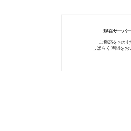
現在サーバ
ご迷惑をおか
しばらく時間をお