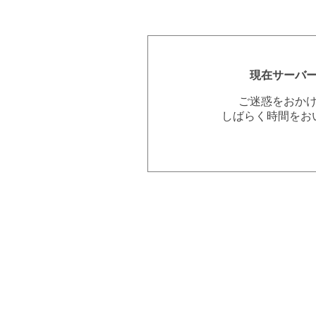
現在サーバ
ご迷惑をおか
しばらく時間をお