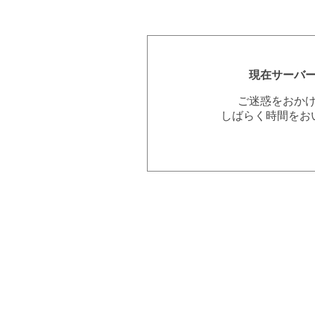
現在サーバ
ご迷惑をおか
しばらく時間をお