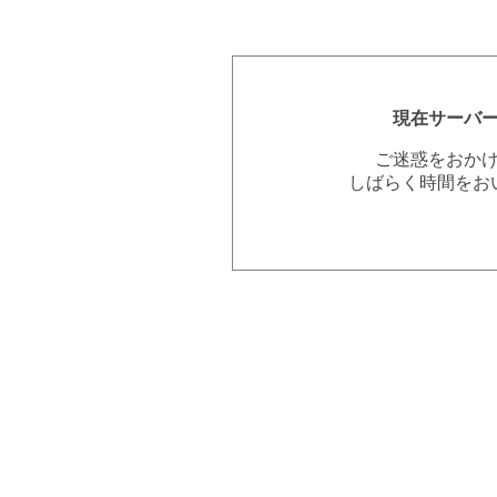
現在サーバ
ご迷惑をおか
しばらく時間をお