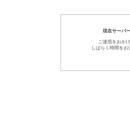
現在サーバ
ご迷惑をおか
しばらく時間をお