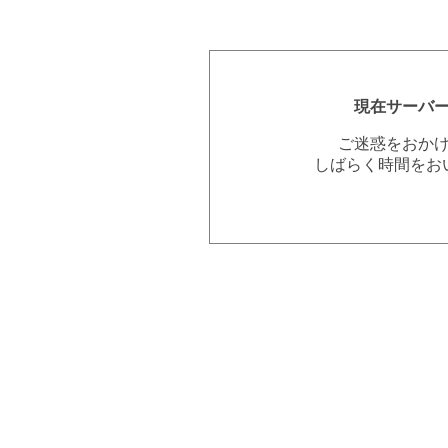
現在サーバ
ご迷惑をおか
しばらく時間をお