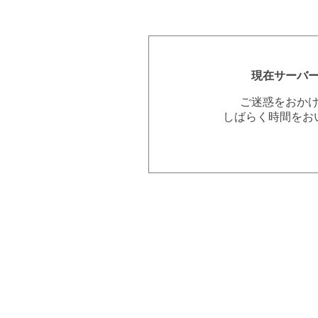
現在サーバ
ご迷惑をおか
しばらく時間をお