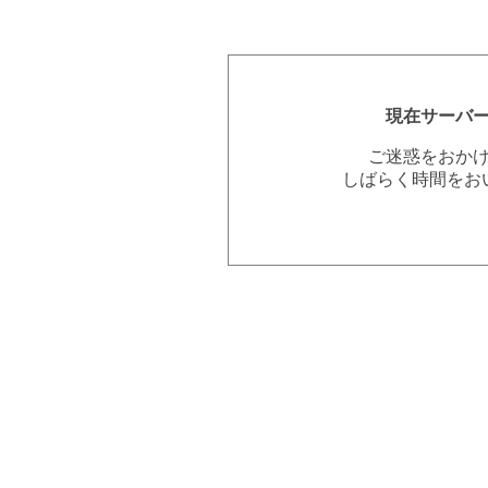
現在サーバ
ご迷惑をおか
しばらく時間をお