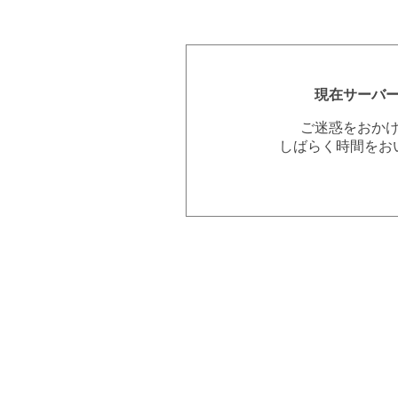
現在サーバ
ご迷惑をおか
しばらく時間をお