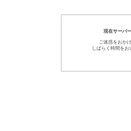
現在サーバ
ご迷惑をおか
しばらく時間をお