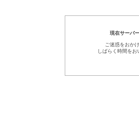
現在サーバ
ご迷惑をおか
しばらく時間をお