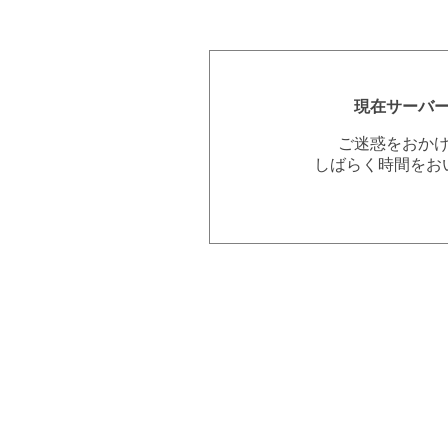
現在サーバ
ご迷惑をおか
しばらく時間をお