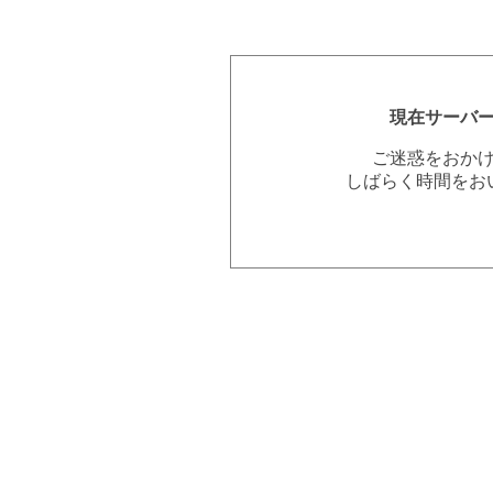
現在サーバ
ご迷惑をおか
しばらく時間をお