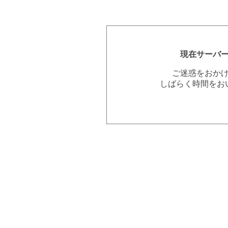
現在サーバ
ご迷惑をおか
しばらく時間をお