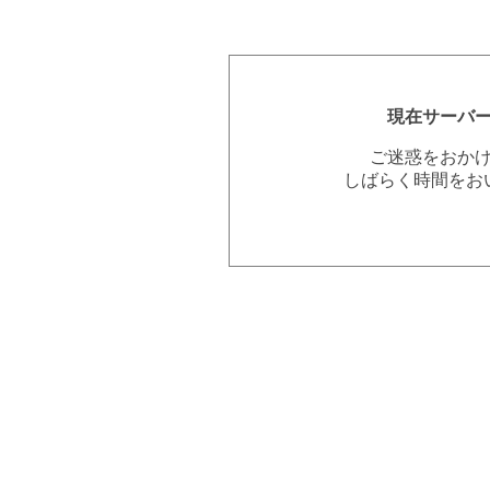
現在サーバ
ご迷惑をおか
しばらく時間をお