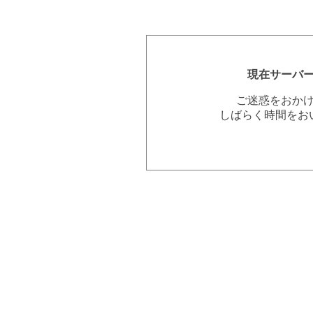
現在サーバ
ご迷惑をおか
しばらく時間をお