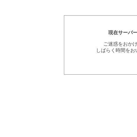
現在サーバ
ご迷惑をおか
しばらく時間をお