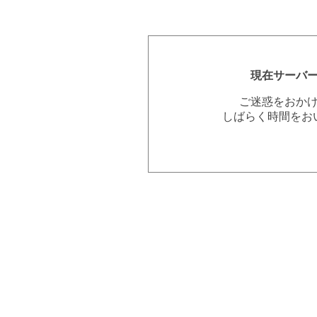
現在サーバ
ご迷惑をおか
しばらく時間をお