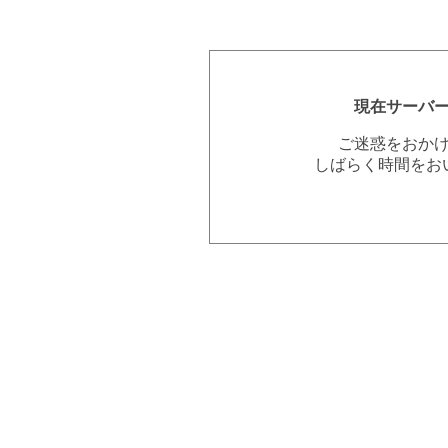
現在サーバ
ご迷惑をおか
しばらく時間をお