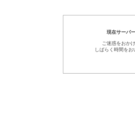
現在サーバ
ご迷惑をおか
しばらく時間をお