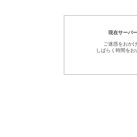
現在サーバ
ご迷惑をおか
しばらく時間をお