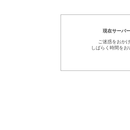
現在サーバ
ご迷惑をおか
しばらく時間をお