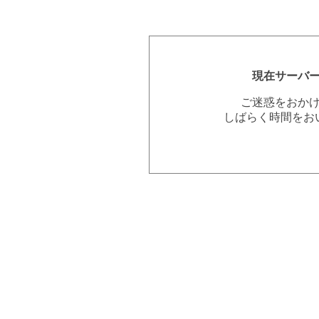
現在サーバ
ご迷惑をおか
しばらく時間をお