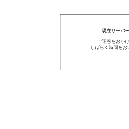
現在サーバ
ご迷惑をおか
しばらく時間をお