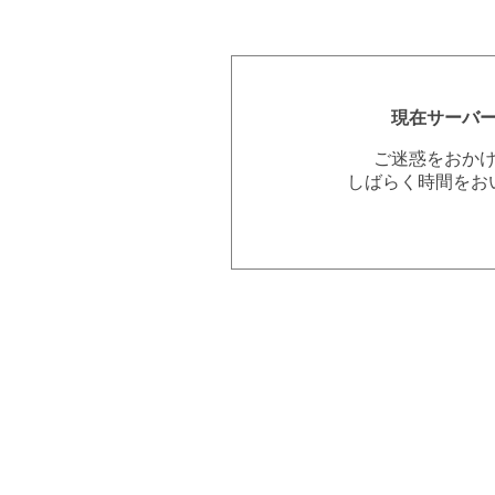
現在サーバ
ご迷惑をおか
しばらく時間をお