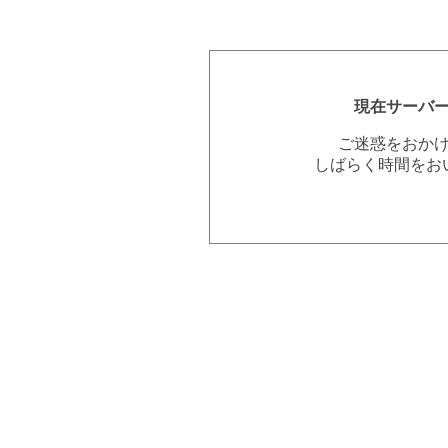
現在サーバ
ご迷惑をおか
しばらく時間をお