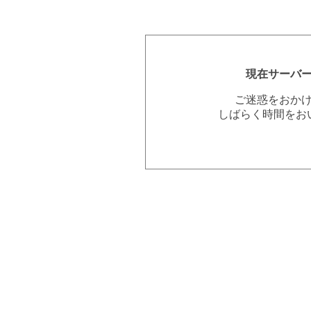
現在サーバ
ご迷惑をおか
しばらく時間をお