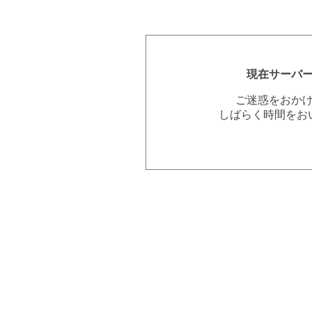
現在サーバ
ご迷惑をおか
しばらく時間をお