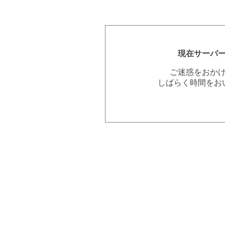
現在サーバ
ご迷惑をおか
しばらく時間をお