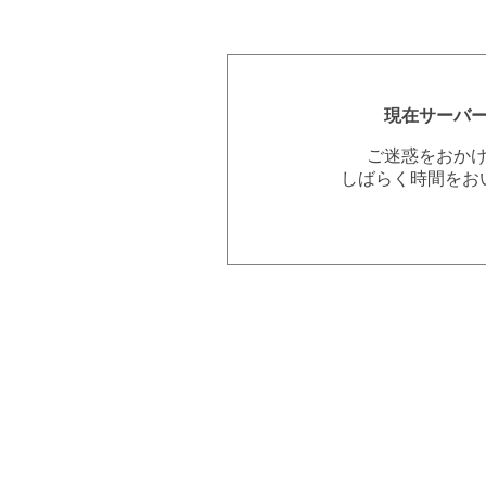
現在サーバ
ご迷惑をおか
しばらく時間をお