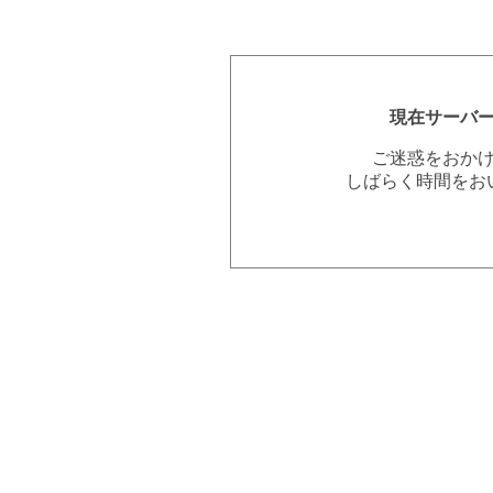
現在サーバ
ご迷惑をおか
しばらく時間をお