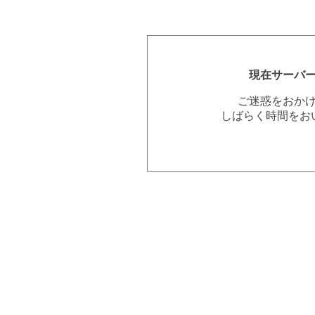
現在サーバ
ご迷惑をおか
しばらく時間をお