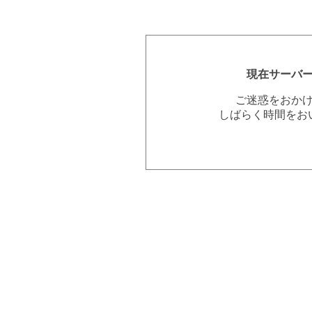
現在サーバ
ご迷惑をおか
しばらく時間をお