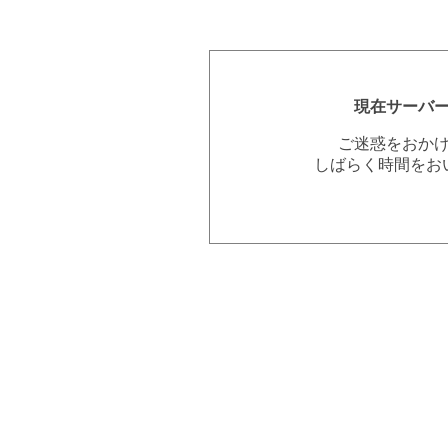
現在サーバ
ご迷惑をおか
しばらく時間をお