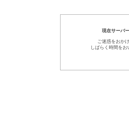
現在サーバ
ご迷惑をおか
しばらく時間をお